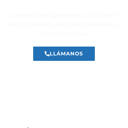
LABORAL EN MADRID?
Llámanos y te agendamos una cita con
nosotros para ayudarte en tu empresa o a
ti como particular
LLÁMANOS